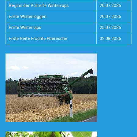
Beginn der Vollreife Winterraps
20.07.2026
Ernte Winterroggen
20.07.2026
Ernte Winterraps
25.07.2026
Erste Reife Früchte Eberesche
02.08.2026