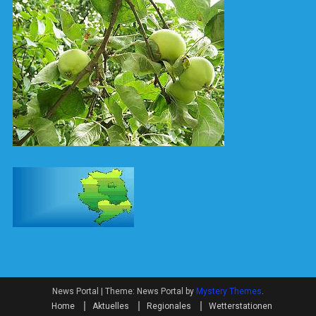
News Portal
|
Theme: News Portal by
Mystery Themes
.
Home
Aktuelles
Regionales
Wetterstationen