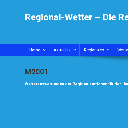
Skip
to
Regional-Wetter – Die R
content
Home
Aktuelles
Regionales
Wette
M2001
Wetterauswertungen der Regionalstationen für den Ja