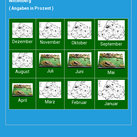
Wittenberg
( Angaben in Prozent )
Dezember
November
Oktober
September
Juli
Juni
August
Mai
April
März
Februar
Januar