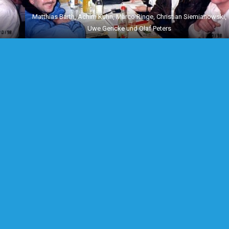
Matthias Barth, Achim Kuhn, Marco Ringe, Christian Siemianowski,
Uwe Gericke und Olaf Peters