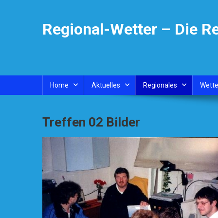
Skip
to
Regional-Wetter – Die R
content
Home
Aktuelles
Regionales
Wette
Treffen 02 Bilder