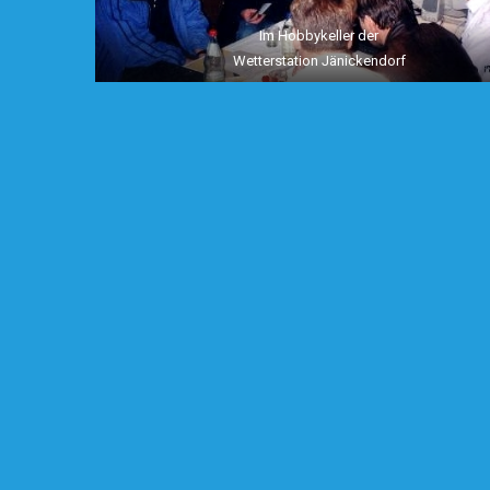
Im Hobbykeller der
Wetterstation Jänickendorf