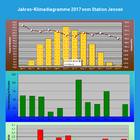
Jahres-Klimadiagramme 2017 vom Station Jessen