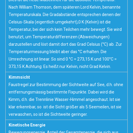
Nach William Thomson, dem späteren Lord Kelvin, benannte
Temperaturskala. Die Gradabstände entsprechen denen der
Celsius-Skala (eigentlich umgekehrt),0 K (Kelvin) ist die
Temperatur, bei der sich kein Teilchen mehr bewegt. Sie wird
benutzt, um Temperaturdifferenzen (Abweichungen)
darzustellen und löst damit dort das Grad Celsius (°C) ab. Zur
Temperaturmessung bleibt aber das °C erhalten. Die
Umrechnung ist linear. So sind 0 °C = 273,15 K und 100°C =
373,15 K.Achtung: Es heißt nur Kelvin, nicht Grad Kelvin.
Kimmsicht
Faustregel zur Bestimmung der Sichtweite auf See, d.h. ohne
entfernungsmässig bestimmte Fixpunkte. Dabei wird die
Kimm, d.h. die Trennlinie Wasser-Himmel angeschaut. Ist sie
klar erkennbar, so ist die Sicht größer als 5 Seemeilen, ist sie
verwaschen, so ist die Sichtweite geringer.
Kinetische Energie
Bewegungsenergie. Anteil der Gesamtenergie, die sich aus