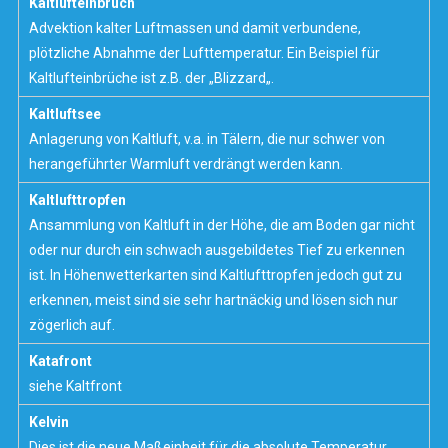
Kaltlufteinbruch
Advektion
kalter Luftmassen und damit verbundene,
plötzliche Abnahme der Lufttemperatur. Ein Beispiel für
Kaltlufteinbrüche ist z.B. der „
Blizzard
„.
Kaltluftsee
Anlagerung von Kaltluft, v.a. in Tälern, die nur schwer von
herangeführter Warmluft verdrängt werden kann.
Kaltlufttropfen
Ansammlung von Kaltluft in der Höhe, die am Boden gar nicht
oder nur durch ein schwach ausgebildetes
Tief
zu erkennen
ist. In
Höhenwetterkarten
sind Kaltlufttropfen jedoch gut zu
erkennen, meist sind sie sehr hartnäckig und lösen sich nur
zögerlich auf.
Katafront
siehe
Kaltfront
Kelvin
Dies ist die neue Maßeinheit für die absolute Temperatur.