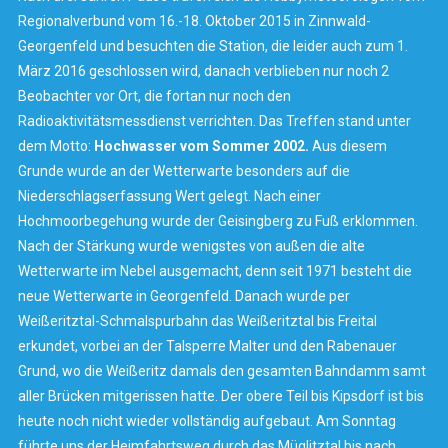
Regionalverbund vom 16.-18. Oktober 2015 in Zinnwald-
Georgenfeld und besuchten die Station, die leider auch zum 1.
März 2016 geschlossen wird, danach verblieben nur noch 2
Beobachter vor Ort, die fortan nur noch den
Radioaktivitätsmessdienst verrichten. Das Treffen stand unter
dem Motto:
Hochwasser vom Sommer 2002.
Aus diesem
Grunde wurde an der Wetterwarte besonders auf die
Niederschlagserfassung Wert gelegt. Nach einer
Hochmoorbegehung wurde der Geisingberg zu Fuß erklommen.
Nach der Stärkung wurde wenigstes von außen die alte
Wetterwarte im Nebel ausgemacht, denn seit 1971 besteht die
neue Wetterwarte in Georgenfeld. Danach wurde per
Weißeritztal-Schmalspurbahn das Weißeritztal bis Freital
erkundet, vorbei an der Talsperre Malter und den Rabenauer
Grund, wo die Weißeritz damals den gesamten Bahndamm samt
aller Brücken mitgerissen hatte. Der obere Teil bis Kipsdorf ist bis
heute noch nicht wieder vollständig aufgebaut. Am Sonntag
führte uns der Heimfahrtsweg durch das Müglitztal bis nach