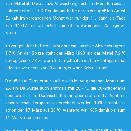
vom Mittel ab. Die positive Abweichung nach drei Monaten dieses
Jahres beträgt 2,5 K. Der Januar hatte daran den größten Anteil.
Zu kalt im vergangenen Monat war nur der 11., dann die Tage
vom 14.-17. und schließlich der 28. Es waren also 25 Tage zu
warm.
Im vorigen Jahr hatte der März nur eine positive Abweichung von
1,7 K. An der Spitze steht der März 1990, als das Mittel 7,6 °C
betrug (also 3,7 K zu warm). Den kältesten ersten Frühlingsmonat
erlebten wir genau vor 30 Jahren, er war 5 Kelvin zu kalt.
Die höchste Temperatur stellte sich im vergangenen Monat am
25. ein. Da wurde auch erstmals mit 20,7 °C die 20-Grad-Marke
überschritten. Im Durchschnitt kann aber erst am 17. April mit
einer solchen Temperatur gerechnet werden. 1990 brachte es
schon der 17. März auf 20 °C, während wir 1965 damit bis zum
14. Mai warten mussten.
Die Höchsttemperatur im März wurde am 28.03.1989 mit 24,4