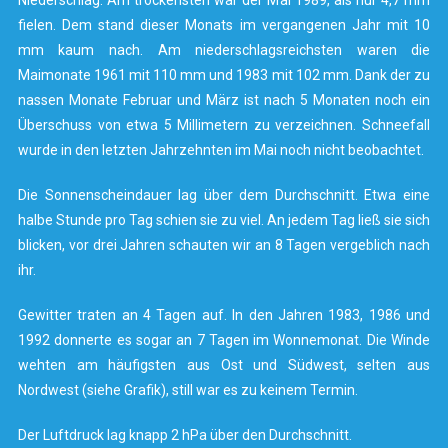
Niederschlag. Am trockensten war der Mai 1989, als nur 4,7 mm
fielen. Dem stand dieser Monats im vergangenen Jahr mit 10
mm kaum nach. Am niederschlagsreichsten waren die
Maimonate 1961 mit 110 mm und 1983 mit 102 mm. Dank der zu
nassen Monate Februar und März ist nach 5 Monaten noch ein
Überschuss von etwa 5 Millimetern zu verzeichnen. Schneefall
wurde in den letzten Jahrzehnten im Mai noch nicht beobachtet.
Die Sonnenscheindauer lag über dem Durchschnitt. Etwa eine
halbe Stunde pro Tag schien sie zu viel. An jedem Tag ließ sie sich
blicken, vor drei Jahren schauten wir an 8 Tagen vergeblich nach
ihr.
Gewitter traten an 4 Tagen auf. In den Jahren 1983, 1986 und
1992 donnerte es sogar an 7 Tagen im Wonnemonat. Die Winde
wehten am häufigsten aus Ost und Südwest, selten aus
Nordwest (siehe Grafik), still war es zu keinem Termin.
Der Luftdruck lag knapp 2 hPa über den Durchschnitt.