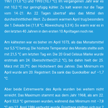
1961 (11,0 °C) und 1993 (10,7 °C). Im vergangenen Jahr war es
mit 10,2 °C nur geringfügig kühler. Zu kalt waren nur die Tage
vom 14.-21. An 22 Tagen übertraf also das Mittel den
durchschnittlichen Wert. Zu diesem warmen April trug besonders
die 1. Dekade bei (11,8 °C; Abweichung 5,3 K). So warm war es in
den letzten 40 Jahren in den ersten 10 Apriltagen noch nie.
Am kältesten war es bisher im April 1073, als das Monatsmittel
nur 5,5 °C betrug. Die höchste Temperatur des Monats stellte sich
mit 21,5 °C am letzten Tag ein. Die 20 Grad Celsius Marke wurde
erstmals am 24. Überschritten(21,2 °C), bis dahin hielt der 25.
März mit 20,7°C den Höchstwert des Jahres. Das Minimum im
April wurde am 20. Registriert. Da sank das Quecksilber auf –1,7
°C.
Aber beide Extremwerte des Aprils wurden bei weitem nicht
erreicht. Das Maximum stammt aus dem Jahr 1968, als am 22.
April 32,0 °C gemessen wurden, während das Minimum mit –7,8
°C am 12. April 1986 verbucht wurde. Frosttage stellten sich nur 2