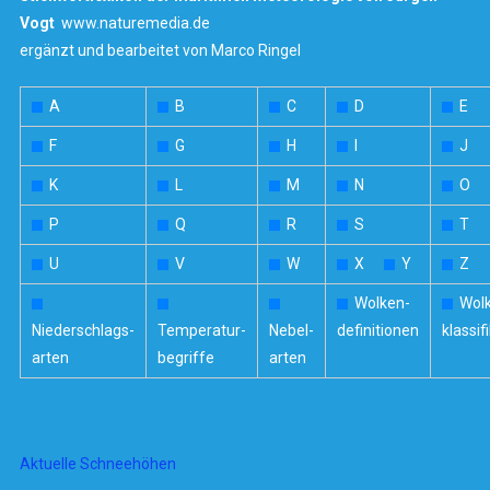
Vogt
www.naturemedia.de
ergänzt und bearbeitet von Marco Ringel
A
B
C
D
E
F
G
H
I
J
K
L
M
N
O
P
Q
R
S
T
U
V
W
X
Y
Z
Wolken-
Wol
Niederschlags-
Temperatur-
Nebel-
definitionen
klassif
arten
begriffe
arten
Aktuelle Schneehöhen