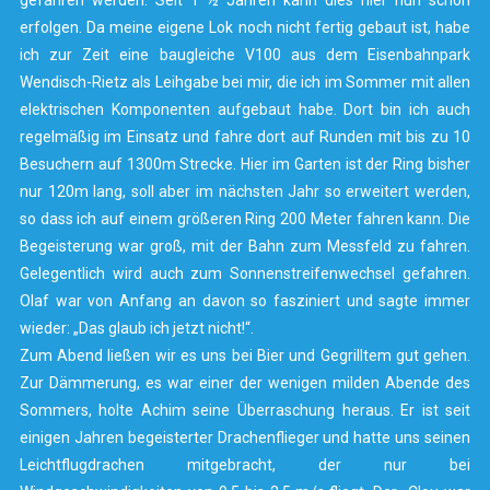
gefahren werden. Seit 1 ½ Jahren kann dies hier nun schon
erfolgen. Da meine eigene Lok noch nicht fertig gebaut ist, habe
ich zur Zeit eine baugleiche V100 aus dem Eisenbahnpark
Wendisch-Rietz als Leihgabe bei mir, die ich im Sommer mit allen
elektrischen Komponenten aufgebaut habe. Dort bin ich auch
regelmäßig im Einsatz und fahre dort auf Runden mit bis zu 10
Besuchern auf 1300m Strecke. Hier im Garten ist der Ring bisher
nur 120m lang, soll aber im nächsten Jahr so erweitert werden,
so dass ich auf einem größeren Ring 200 Meter fahren kann. Die
Begeisterung war groß, mit der Bahn zum Messfeld zu fahren.
Gelegentlich wird auch zum Sonnenstreifenwechsel gefahren.
Olaf war von Anfang an davon so fasziniert und sagte immer
wieder: „Das glaub ich jetzt nicht!“.
Zum Abend ließen wir es uns bei Bier und Gegrilltem gut gehen.
Zur Dämmerung, es war einer der wenigen milden Abende des
Sommers, holte Achim seine Überraschung heraus. Er ist seit
einigen Jahren begeisterter Drachenflieger und hatte uns seinen
Leichtflugdrachen mitgebracht, der nur bei