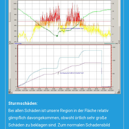
Sturmschäden:
Bei allen Schäden ist unsere Region in der Fläche relativ
glimpflich davongekommen, obwohl örtlich sehr große
Schäden zu beklagen sind. Zum normalen Schadensbild