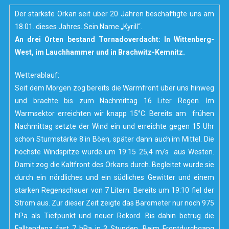
Der stärkste Orkan seit über 20 Jahren beschäftigte uns am
18.01. dieses Jahres. Sein Name „Kyrill“.
An drei Orten bestand Tornadoverdacht: In Wittenberg-
West, im Lauchhammer und in Brachwitz-Kemnitz.
Wetterablauf:
Seit dem Morgen zog bereits die Warmfront über uns hinweg
und brachte bis zum Nachmittag 16 Liter Regen. Im
Warmsektor erreichten wir knapp 15°C. Bereits am frühen
Nachmittag setzte der Wind ein und erreichte gegen 15 Uhr
schon Sturmstärke 8 in Böen, später dann auch im Mittel. Die
höchste Windspitze wurde um 19:15 25,4 m/s aus Westen.
Damit zog die Kaltfront des Orkans durch. Begleitet wurde sie
durch ein nördliches und ein südliches Gewitter und einem
starken Regenschauer von 7 Litern. Bereits um 19:10 fiel der
Strom aus. Zur dieser Zeit zeigte das Barometer nur noch 975
hPa als Tiefpunkt und neuer Rekord. Bis dahin betrug die
Falltendenz fast 7 hPa in 3 Stunden. Beim Frontdurchgang