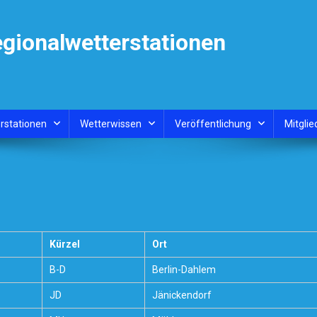
egionalwetterstationen
rstationen
Wetterwissen
Veröffentlichung
Mitglie
Kürzel
Ort
B-D
Berlin-Dahlem
JD
Jänickendorf