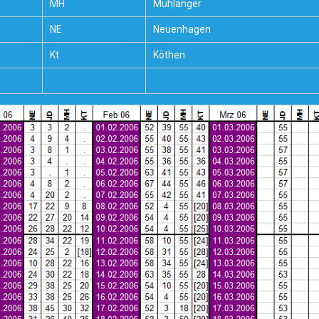
MH
Mühlanger
NE
Neuenhagen
Kt
Köthen