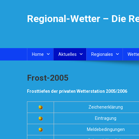
Skip
to
Regional-Wetter – Die R
content
Home
Aktuelles
Regionales
Wette
Frost-2005
Frosttiefen der privaten Wetterstation 2005/2006
Zeichenerklärung
Eintragung
Meldebedingungen