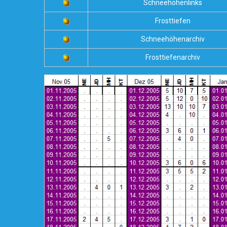
Schneehöhenlinks
Frosttiefen
Schneehöhenarchiv
Frosttiefenarchiv