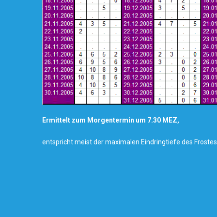
Ermittelt zum Morgentermin um 7.30 MEZ,
entspricht meist der maximalen Eindringtiefe des Froste