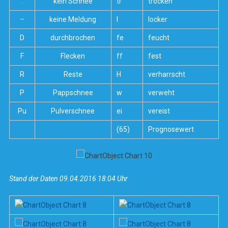
.
kein Schnee
tr
trocken
–
keine Meldung
l
locker
D
durchbrochen
fe
feucht
F
Flecken
ff
fest
R
Reste
H
verharrscht
P
Pappschnee
w
verweht
Pu
Pulverschnee
ei
vereist
(65)
Prognosewert
Stand der Daten 09.04.2016 18:04 Uhr