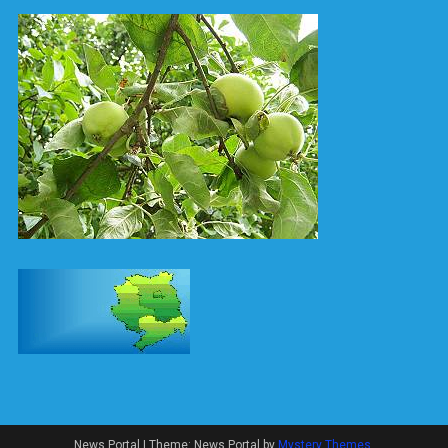
News Portal
|
Theme: News Portal by
Mystery Themes
.