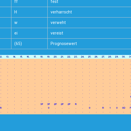
ff
fest
H
verharrscht
w
verweht
ei
vereist
(65)
Prognosewert