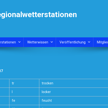
egionalwetterstationen
rstationen
Wetterwissen
Veröffentlichung
Mitglie
17
tr
trocken
l
locker
fe
feucht