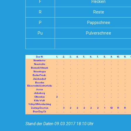
F
Flecken
R
Reste
P
Pappschnee
Pu
Pulverschnee
Stand der Daten 09.03.2017 18:10 Uhr