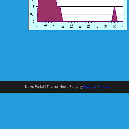
News Portal
|
Theme: News Portal by
Mystery Themes
.