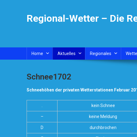
Skip
to
Regional-Wetter – Die R
content
Home
Aktuelles
Regionales
Wette
Schnee1702
Schneehöhen der privaten Wetterstationen Februar 20
.
kein Schnee
–
keine Meldung
D
durchbrochen