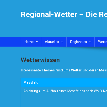
Skip
to
Regional-Wetter – Die R
content
Home
Aktuelles
Regionales
Wette
Wetterwissen
Interessante Themen rund ums Wetter und deren Me
Messfeld
Anleitung zum Aufbau eines Messfeldes nach WMO-N