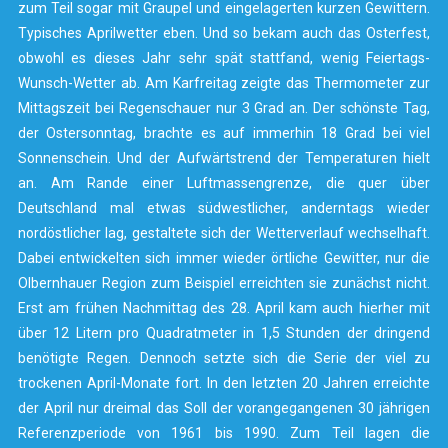
zum Teil sogar mit Graupel und eingelagerten kurzen Gewittern.
Typisches Aprilwetter eben. Und so bekam auch das Osterfest,
obwohl es dieses Jahr sehr spät stattfand, wenig Feiertags-
Wunsch-Wetter ab. Am Karfreitag zeigte das Thermometer zur
Mittagszeit bei Regenschauer nur 3 Grad an. Der schönste Tag,
der Ostersonntag, brachte es auf immerhin 18 Grad bei viel
Sonnenschein. Und der Aufwärtstrend der Temperaturen hielt
an. Am Rande einer Luftmassengrenze, die quer über
Deutschland mal etwas südwestlicher, anderntags wieder
nordöstlicher lag, gestaltete sich der Wetterverlauf wechselhaft.
Dabei entwickelten sich immer wieder örtliche Gewitter, nur die
Olbernhauer Region zum Beispiel erreichten sie zunächst nicht.
Erst am frühen Nachmittag des 28. April kam auch hierher mit
über 12 Litern pro Quadratmeter in 1,5 Stunden der dringend
benötigte Regen. Dennoch setzte sich die Serie der viel zu
trockenen April-Monate fort. In den letzten 20 Jahren erreichte
der April nur dreimal das Soll der vorangegangenen 30 jährigen
Referenzperiode von 1961 bis 1990. Zum Teil lagen die