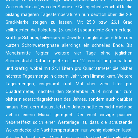
Wolkendecke auf, was der Sonne die Gelegenheit verschaffte die
bislang mageren Tagestemperaturen nun deutlich über die 20-
Grad-Marke steigen zu lassen. Mit 25,3 bzw. 26,1 Grad
vollbrachten die Folgetage (5. und 6.) sogar echte Sommertage.
Kräftige Schauer, teilweise von Gewittern begleitet bereiteten der
kurzen Schönwetterphase allerdings ein schnelles Ende. Bis
Monatsmitte folgten weitere vier Tage ohne jeglichen
Sonnenstrahl. Dafür regnete es am 12. erneut lang anhaltend
und kräftig, wobei mit 24,1 Litern pro Quadratmeter die bisher
höchste Tagesmenge in diesem Jahr vom Himmel kam. Weitere
Tagesmengen, insgesamt fünf Mal über zehn Liter pro
Quadratmeter, machten den September 2014 nicht nur zum
bisher niederschlagreichsten des Jahres, sondern auch darüber
hinaus. Seit dem August letzten Jahres hatte es nicht mehr so
viel in einem Monat geregnet. Der wohl einzige positive
Nebeneffekt solch einer Wetterlage ist, dass die schützende
Wolkendecke die Nachttemperaturen nur wenig absinken lässt.
So hinterlässt der Monat die im Durchschnitt mildesten