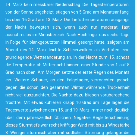
14. März kein messbarer Niederschlag. Die Tagestemperaturen,
von der Sonne angeheizt, stiegen von 5 Grad am Monatsanfang,
bis über 16 Grad am 13. März. Die Tiefsttemperaturen ausgangs
der Nacht bewegten sich, wenn auch nur moderat, fast
ausnahmslos im Minusbereich. Nach Hoch Ingo, das sechs Tage
in Folge für blankgeputzten Himmel gesorgt hatte, zeigten am
Abend des 14. März leichte Schleierwolken als Vorboten eine
grundlegende Wetteränderung an. In der Nacht zum 15. schoss
die Temperatur ab Mitternacht binnen einer Stunde von 1 auf 8
Grad nach oben. Am Morgen setzte der erste Regen des Monats
ein. Weitere Schauer, an den Folgetagen, vermochten jedoch
gegen die schon den gesamten Winter währende Trockenheit
nicht viel auszurichten. Die Nächte dazu blieben vorübergehend
frostfrei. Mit etwas kühleren knapp 10 Grad am Tage lagen die
Tageswerte zwischen dem 15. und 19. März immer noch deutlich
über dem jahreszeitlich Üblichen. Negative Begleiterscheinung
dieses Sturmtiefs war recht kräftiger Wind mit bis zu Windstärke
8. Weniger stürmisch aber mit südlicher Strömung gelangte die