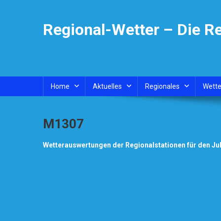
Skip
to
Regional-Wetter – Die R
content
Home
Aktuelles
Regionales
Wette
M1307
Wetterauswertungen der Regionalstationen für den Jul