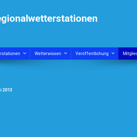
egionalwetterstationen
rstationen
Wetterwissen
Veröffentlichung
Mitglie
i 2013