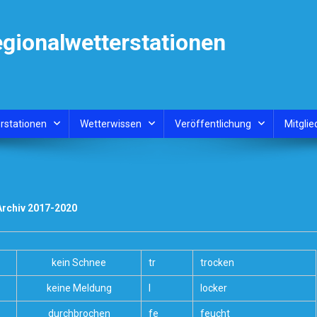
egionalwetterstationen
rstationen
Wetterwissen
Veröffentlichung
Mitglie
Archiv 2017-2020
kein Schnee
tr
trocken
keine Meldung
l
locker
durchbrochen
fe
feucht