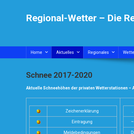
Skip
to
Regional-Wetter – Die R
content
Home
Aktuelles
Regionales
Wette
Schnee 2017-2020
Aktuelle Schneehöhen der privaten Wetterstationen – 
Zeichenerklärung
.
Eintragung
–
Meldebedingungen
D