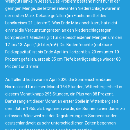
Weingut Hanke in Jessen. Das Problem bestand nicht nur in der
geringen Menge, die letzten relevanten Niederschläge waren in
der ersten März-Dekade gefallen (im Flächenmittel des
Landkreises 21 Liter/m²). Was Ende März noch kam, hat nicht
einmal die Verdunstungsraten an den Niederschlagstagen
kompensiert. Gleiches gilt für die bescheidenen Mengen um den
12. bis 13. April (1,5 Liter/m²). Die Bodenfeuchte (nutzbare
Feldkapazität) ist bis Ende April im Horizont bis 20 cm unter 10
Prozent gefallen, erst ab 35 cm Tiefe beträgt selbige wieder 80
Prozent und mehr.
Auffallend hoch war im April 2020 die Sonnenscheindauer.
Normal sind für diesen Monat 164 Stunden, Wittenberg erhielt in
diesem Monat knapp 295 Stunden, ein Plus von 88 Prozent.
Damit rangiert dieser Monat an erster Stelle in Wittenberg seit
dem Jahre 1955; als begonnen wurde, die Sonnenscheindauer zu
erfassen. Alldieweil mit der Registrierung der Sonnenstunden
deutschlandweit zu sehr unterschiedlichen Zeiten begonnen