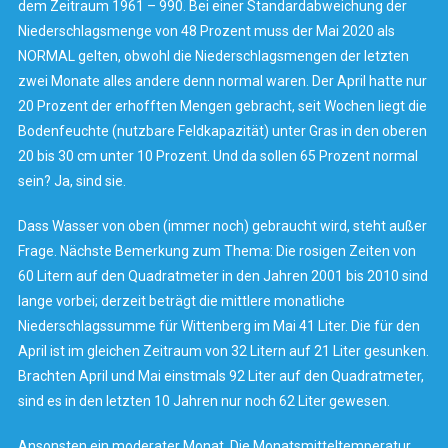
dem Zeitraum 1961 – 990. Bei einer Standardabweichung der
Niederschlagsmenge von 48 Prozent muss der Mai 2020 als
NORMAL gelten, obwohl die Niederschlagsmengen der letzten
zwei Monate alles andere denn normal waren. Der April hatte nur
20 Prozent der erhofften Mengen gebracht, seit Wochen liegt die
Bodenfeuchte (nutzbare Feldkapazität) unter Gras in den oberen
20 bis 30 cm unter 10 Prozent. Und da sollen 65 Prozent normal
sein? Ja, sind sie.
Dass Wasser von oben (immer noch) gebraucht wird, steht außer
Frage. Nächste Bemerkung zum Thema: Die rosigen Zeiten von
60 Litern auf den Quadratmeter in den Jahren 2001 bis 2010 sind
lange vorbei; derzeit beträgt die mittlere monatliche
Niederschlagssumme für Wittenberg im Mai 41 Liter. Die für den
April ist im gleichen Zeitraum von 32 Litern auf 21 Liter gesunken.
Brachten April und Mai einstmals 92 Liter auf den Quadratmeter,
sind es in den letzten 10 Jahren nur noch 62 Liter gewesen.
Ansonsten ein moderater Monat. Die Monatsmitteltemperatur