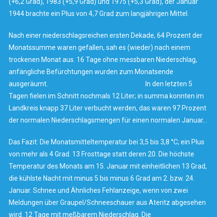
(+6,2 Grad), 1983 (+5,9 Grad) und 1975 (+5,3 Grad), der Januar
1944 brachte ein Plus von 4,7 Grad zum langjährigen Mittel.
Nach einer niederschlagsreichen ersten Dekade, 64 Prozent der
Monatssumme waren gefallen, sah es (wieder) nach einem
trockenen Monat aus. 16 Tage ohne messbaren Niederschlag,
anfängliche Befürchtungen wurden zum Monatsende
ausgeräumt. In den letzten 5
Tagen fielen im Schnitt nochmals 12 Liter; in summa konnten im
Landkreis knapp 37 Liter verbucht werden, das waren 97 Prozent
der normalen Niederschlagsmengen für einen normalen Januar…
Das Fazit: Die Monatsmitteltemperatur bei 3,5 bis 3,8 °C; ein Plus
von mehr als 4 Grad. 13 Frosttage statt deren 20. Die höchste
Temperatur des Monats am 15. Januar mit einheitlichen 13 Grad,
die kühlste Nacht mit minus 5 bis minus 6 Grad am 2. bzw. 24.
Januar. Schnee und Ähnliches Fehlanzeige, wenn von zwei
Meldungen über Graupel/Schneeschauer aus Ateritz abgesehen
wird. 12 Tage mit meßbarem Niederschlag. Die