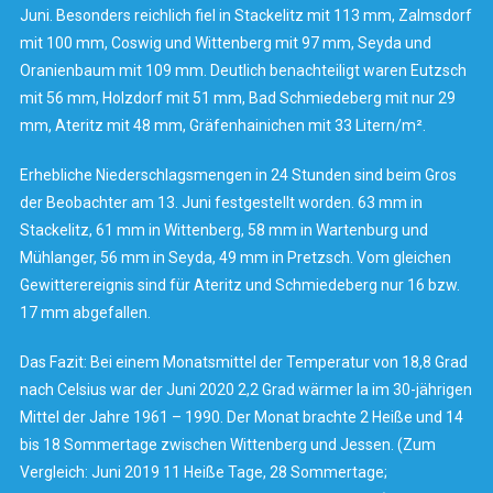
Juni. Besonders reichlich fiel in Stackelitz mit 113 mm, Zalmsdorf
mit 100 mm, Coswig und Wittenberg mit 97 mm, Seyda und
Oranienbaum mit 109 mm. Deutlich benachteiligt waren Eutzsch
mit 56 mm, Holzdorf mit 51 mm, Bad Schmiedeberg mit nur 29
mm, Ateritz mit 48 mm, Gräfenhainichen mit 33 Litern/m².
Erhebliche Niederschlagsmengen in 24 Stunden sind beim Gros
der Beobachter am 13. Juni festgestellt worden. 63 mm in
Stackelitz, 61 mm in Wittenberg, 58 mm in Wartenburg und
Mühlanger, 56 mm in Seyda, 49 mm in Pretzsch. Vom gleichen
Gewitterereignis sind für Ateritz und Schmiedeberg nur 16 bzw.
17 mm abgefallen.
Das Fazit: Bei einem Monatsmittel der Temperatur von 18,8 Grad
nach Celsius war der Juni 2020 2,2 Grad wärmer la im 30-jährigen
Mittel der Jahre 1961 – 1990. Der Monat brachte 2 Heiße und 14
bis 18 Sommertage zwischen Wittenberg und Jessen. (Zum
Vergleich: Juni 2019 11 Heiße Tage, 28 Sommertage;