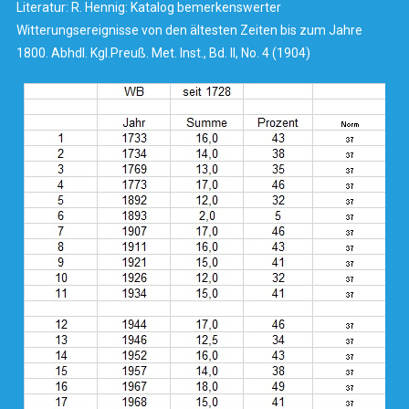
Literatur: R. Hennig: Katalog bemerkenswerter
Witterungsereignisse von den ältesten Zeiten bis zum Jahre
1800. Abhdl. Kgl.Preuß. Met. Inst., Bd. II, No. 4 (1904)