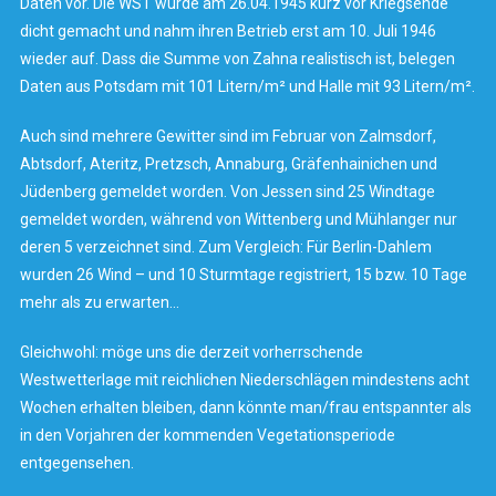
Daten vor. Die WST wurde am 26.04.1945 kurz vor Kriegsende
dicht gemacht und nahm ihren Betrieb erst am 10. Juli 1946
wieder auf. Dass die Summe von Zahna realistisch ist, belegen
Daten aus Potsdam mit 101 Litern/m² und Halle mit 93 Litern/m².
Auch sind mehrere Gewitter sind im Februar von Zalmsdorf,
Abtsdorf, Ateritz, Pretzsch, Annaburg, Gräfenhainichen und
Jüdenberg gemeldet worden. Von Jessen sind 25 Windtage
gemeldet worden, während von Wittenberg und Mühlanger nur
deren 5 verzeichnet sind. Zum Vergleich: Für Berlin-Dahlem
wurden 26 Wind – und 10 Sturmtage registriert, 15 bzw. 10 Tage
mehr als zu erwarten…
Gleichwohl: möge uns die derzeit vorherrschende
Westwetterlage mit reichlichen Niederschlägen mindestens acht
Wochen erhalten bleiben, dann könnte man/frau entspannter als
in den Vorjahren der kommenden Vegetationsperiode
entgegensehen.