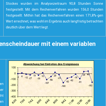
Stockes wurden im Analysezeitraum 90,8 Stunden Sonne
festgestellt. Mit dem Rechenverfahren wurden 156,0 Stunden
festgesellt. Mithin hat das Rechenverfahren einen 171,8%-gen
Wert errechnet, was wohl im Ergebnis auch langfristig betrachten
deutlich über dem Wert liegt.
enscheindauer mit einem variablen
nen
er
cht
ren