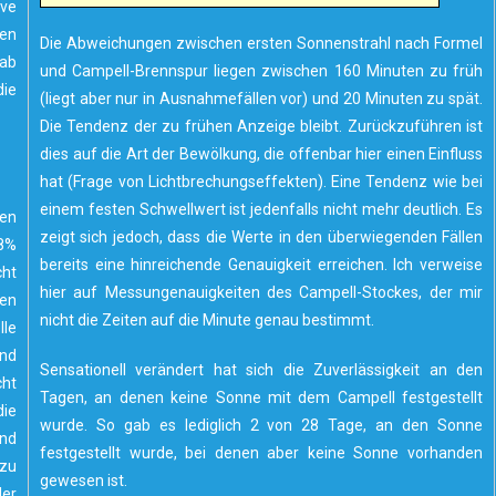
rve
gen
Die Abweichungen zwischen ersten Sonnenstrahl nach Formel
gab
und Campell-Brennspur liegen zwischen 160 Minuten zu früh
die
(liegt aber nur in Ausnahmefällen vor) und 20 Minuten zu spät.
Die Tendenz der zu frühen Anzeige bleibt. Zurückzuführen ist
dies auf die Art der Bewölkung, die offenbar hier einen Einfluss
hat (Frage von Lichtbrechungseffekten). Eine Tendenz wie bei
einem festen Schwellwert ist jedenfalls nicht mehr deutlich. Es
den
zeigt sich jedoch, dass die Werte in den überwiegenden Fällen
,8%
bereits eine hinreichende Genauigkeit erreichen. Ich verweise
cht
hier auf Messungenauigkeiten des Campell-Stockes, der mir
gen
nicht die Zeiten auf die Minute genau bestimmt.
le
und
Sensationell verändert hat sich die Zuverlässigkeit an den
ht
Tagen, an denen keine Sonne mit dem Campell festgestellt
ie
wurde. So gab es lediglich 2 von 28 Tage, an den Sonne
und
festgestellt wurde, bei denen aber keine Sonne vorhanden
zu
gewesen ist.
der