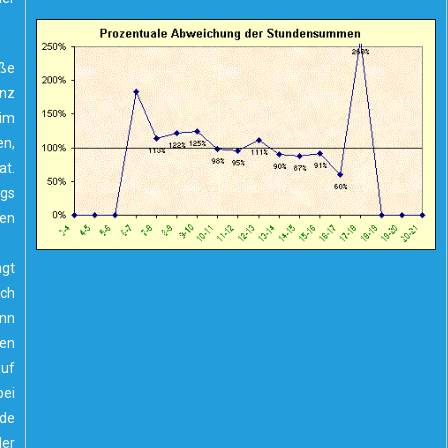
oße
anz
 im
n,
at.
ags
en
ägt
ch
ann
ben
auf
bei
de
er