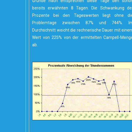
Grunde nach entsprechen diese Tage den scho
bereits erwähnten 8 Tagen. Die Schwankung de
Prozente bei den Tageswerten liegt ohne di
Problemtage zwischen 87% und 744%. I
Durchschnitt weicht die rechnerische Dauer mit eine
Wert von 225% von der ermittelten Campell-Meng
ab.