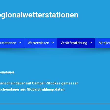
egionalwetterstationen
rstationen
Wetterwissen
Veröffentlichung
Mitglie
heindauer
nnenscheindauer mit Campell-Stockes gemessen
scheindauer aus Globalstrahlungsdaten