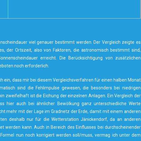
cheindauer viel genauer bestimmt werden. Der Vergleich zeigte es
s, der Ortszeit, also von Faktoren, die astronomisch bestimmt sind,
nnenscheindauer erreicht. Die Berücksichtigung von zusätzlichen
oten noch erforderlich.
ich ein, dass mir bei diesem Vergleichsverfahren für einen halben Monat
atisch sind die Fehlimpulse gewesen, die besonders bei niedrigen
 zweifelhaft ist die Eichung der einzelnen Anlagen. Ein Vergleich der
ass hier auch bei ähnlicher Bewölkung ganz unterschiedliche Werte
cht mehr mit der Lage im Gradnetz der Erde, damit mit einem anderen
en deshalb nur für die Wetterstation Jänickendorf, da an anderen
et werden kann. Auch in Bereich des Einflusses bei durchscheinender
e Formel nun noch korrigiert werden soll/muss, vermag ich unter dem