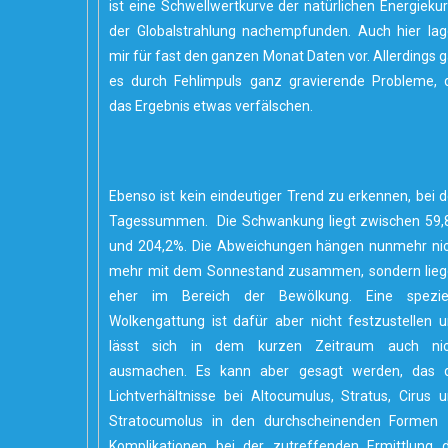
ist eine Schwellwertkurve der natürlichen Energieku
der Globalstrahlung nachempfunden. Auch hier la
mir für fast den ganzen Monat Daten vor. Allerdings 
es durch Fehlimpuls ganz gravierende Probleme, 
das Ergebnis etwas verfälschen.
Ebenso ist kein eindeutiger Trend zu erkennen, bei 
Tagessummen. Die Schwankung liegt zwischen 59
und 204,2%. Die Abweichungen hängen nunmehr ni
mehr mit dem Sonnestand zusammen, sondern lie
eher im Bereich der Bewölkung. Eine speziel
Wolkengattung ist dafür aber nicht festzustellen 
lässt sich in dem kurzen Zeitraum auch nic
ausmachen. Es kann aber gesagt werden, das d
Lichtverhältnisse bei Altocumulus, Stratus, Cirus 
Stratocumolus in den durchscheinenden Formen 
Komplikationen bei der zutreffenden Ermittlung 