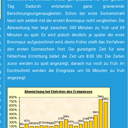
Tag. Dadurch entstanden ganz gravierende
Berechnungsungenauigkeiten. Schon der erste Sonnenstrahl
lässt sich zeitlich mit der ersten Brennspur nicht vergleichen. Die
Abweichung hier liegt zwischen 340 Minuten zu früh und 69
n
Minuten zu spät. Es wird jedoch deutlich, je später die erste
e
Brennspur aufgezeichnet wird, desto früher stellt das Verfahren
m
den ersten Sonneschein fest. Die günstigste Zeit für eine
h
fehlerfreie Ermittlung bildet die Zeit um 8:00 Uhr. Die Zeiten
r
zuvor werden zu spät angezeigt, danach nur noch zu früh. Im
e
Durchschnitt werden die Ereignisse um 56 Minuten zu früh
g
angezeigt.
r
e
d
s
e
e
m