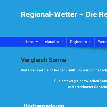
Skip
to
Regional-Wetter – Die R
content
Home
Aktuelles
Regionales
Wette
Vergleich Sonne
Verfahrensvergleich bei der Ermittlung der Sonnensc
Qualitätsvergleich zwischen So
und errechneter Sonnen
Vorbemerkung