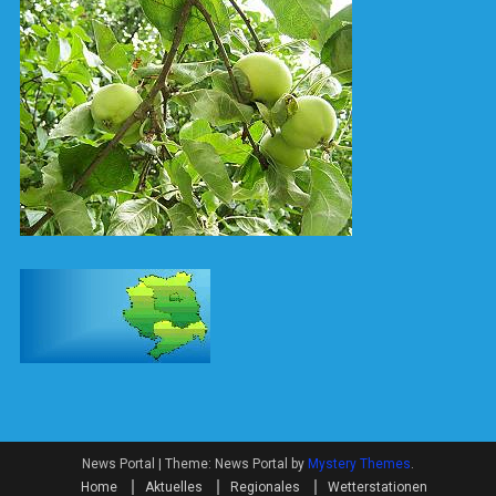
News Portal
|
Theme: News Portal by
Mystery Themes
.
Home
Aktuelles
Regionales
Wetterstationen