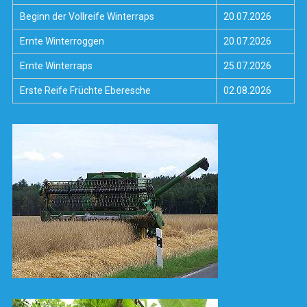
Beginn der Vollreife Winterraps
20.07.2026
Ernte Winterroggen
20.07.2026
Ernte Winterraps
25.07.2026
Erste Reife Früchte Eberesche
02.08.2026