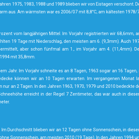
ahren 1975, 1983, 1988 und 1989 blieben wir von Eistagen verschont. D
 warm aus. Am wärmsten war es 2006/07 mit 8,8°C, am kältesten 1978/
zent vom langjährigen Mittel. Im Vorjahr registrierten wir 68,6mm, 
ählten 19 Tage mit Niederschlag, den meisten am 6. (9,3mm). Auch 19
mittelt, aber schon fünfmal am 1., im Vorjahr am 4. (11,4mm). D
r 1994 mit 35,8mm.
esem Jahr. Im Vorjahr schneite es an 8 Tagen, 1963 sogar an 16 Tagen, 
eedecke können wir an 10 Tagen erwarten. Im vergangenen Monat l
n nur an 2 Tagen. In den Jahren 1963, 1970, 1979 und 2010 bedeckte d
chneehöhe erreicht in der Regel 7 Zentimeter, das war auch in dies
meter.
. Im Durchschnitt blieben wir an 12 Tagen ohne Sonnenschein, in dies
e ohne Sonnenschein, am meisten 2010 (19 Tage). In den Jahren 1994 u