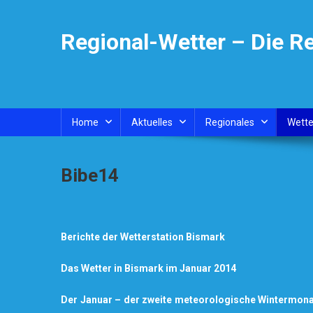
Skip
to
Regional-Wetter – Die R
content
Home
Aktuelles
Regionales
Wette
Bibe14
Berichte der Wetterstation Bismark
Das Wetter in Bismark im Januar 2014
Der Januar – der zweite meteorologische Wintermona