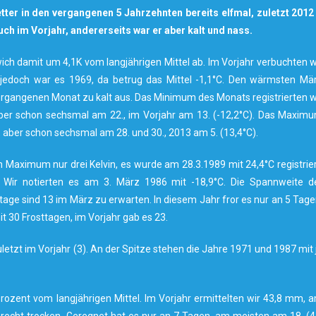
tter in den vergangenen 5 Jahrzehnten bereits elfmal, zuletzt 2012
ch im Vorjahr, andererseits war er aber kalt und nass.
ch damit um 4,1K vom langjährigen Mittel ab. Im Vorjahr verbuchten w
 jedoch war es 1969, da betrug das Mittel -1,1°C. Den wärmsten Mä
m vergangenen Monat zu kalt aus. Das Minimum des Monats registrierten w
 aber schon sechsmal am 22., im Vorjahr am 13. (-12,2°C). Das Maxim
, aber schon sechsmal am 28. und 30., 2013 am 5. (13,4°C).
Maximum nur drei Kelvin, es wurde am 28.3.1989 mit 24,4°C registrier
ir notierten es am 3. März 1986 mit -18,9°C. Die Spannweite d
tage sind 13 im März zu erwarten. In diesem Jahr fror es nur an 5 Tage
 30 Frosttagen, im Vorjahr gab es 23.
letzt im Vorjahr (3). An der Spitze stehen die Jahre 1971 und 1987 mit 
ozent vom langjährigen Mittel. Im Vorjahr ermittelten wir 43,8 mm, 