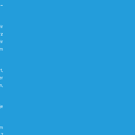
 –
ir
rz
ir
um
t,
er
n,
je
am