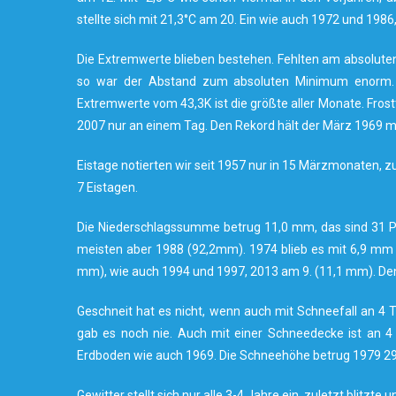
stellte sich mit 21,3°C am 20. Ein wie auch 1972 und 1986
Die Extremwerte blieben bestehen. Fehlten am absoluten 
so war der Abstand zum absoluten Minimum enorm. W
Extremwerte vom 43,3K ist die größte aller Monate. Frost
2007 nur an einem Tag. Den Rekord hält der März 1969 mit
Eistage notierten wir seit 1957 nur in 15 Märzmonaten, zu
7 Eistagen.
Die Niederschlagssumme betrug 11,0 mm, das sind 31 Pr
meisten aber 1988 (92,2mm). 1974 blieb es mit 6,9 mm 
mm), wie auch 1994 und 1997, 2013 am 9. (11,1 mm). Den
Geschneit hat es nicht, wenn auch mit Schneefall an 4
gab es noch nie. Auch mit einer Schneedecke ist an 
Erdboden wie auch 1969. Die Schneehöhe betrug 1979 29 
Gewitter stellt sich nur alle 3-4 Jahre ein, zuletzt blitzt