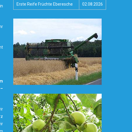
Erste Reife Früchte Eberesche
02.08.2026
in
hr
nt
rm
 –
ir
rz
ir
um