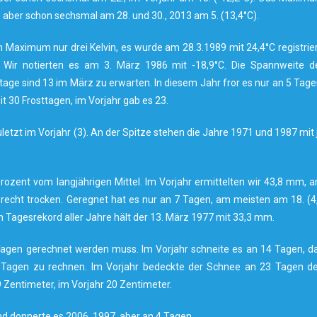
, aber schon sechsmal am 28. und 30., 2013 am 5. (13,4°C).
Maximum nur drei Kelvin, es wurde am 28.3.1989 mit 24,4°C registrier
ir notierten es am 3. März 1986 mit -18,9°C. Die Spannweite d
tage sind 13 im März zu erwarten. In diesem Jahr fror es nur an 5 Tage
 30 Frosttagen, im Vorjahr gab es 23.
letzt im Vorjahr (3). An der Spitze stehen die Jahre 1971 und 1987 mit 
ozent vom langjährigen Mittel. Im Vorjahr ermittelten wir 43,8 mm, 
recht trocken. Geregnet hat es nur an 7 Tagen, am meisten am 18. (4
 Tagesrekord aller Jahre hält der 13. März 1977 mit 33,3 mm.
 Tagen gerechnet werden muss. Im Vorjahr schneite es an 14 Tagen, d
4 Tagen zu rechnen. Im Vorjahr bedeckte der Schnee an 23 Tagen d
Zentimeter, im Vorjahr 20 Zentimeter.
e und donnerte es 2006, 1997, aber an 4 Tagen.