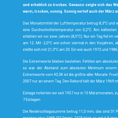
und erheblich zu trocken. Genauso zeigte sich das We
warm, trocken, sonnig. Sonnig verlief auch der März au
Das Monatsmittel der Lufttemperatur betrug 8,3°C und wi
eine Durchschnittstemperatur von 0,2°C. Am kältesten
erlebten wir vor zwei Jahren (8,5°C). Nur ein Tag fiel i
am 12. Mit -2,0°C wie schon viermal in den Vorjahren,
stellte sich mit 21,3°C am 20. Ein wie auch 1972 und 1986
Die Extremwerte blieben bestehen. Fehlten am absoluten 
so war der Abstand zum absoluten Minimum enorm. W
Extremwerte vom 43,3K ist die größte aller Monate. Frost
2007 nur an einem Tag. Den Rekord hält der März 1969 mit
Eistage notierten wir seit 1957 nur in 15 Märzmonaten, zu
7 Eistagen.
Die Niederschlagssumme betrug 11,0 mm, das sind 31 Pr