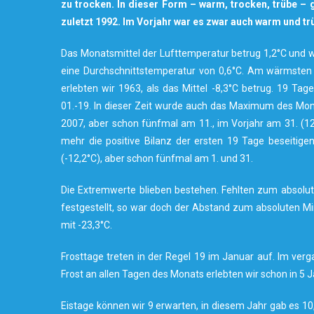
zu trocken. In dieser Form – warm, trocken, trübe – 
zuletzt 1992. Im Vorjahr war es zwar auch warm und t
Das Monatsmittel der Lufttemperatur betrug 1,2°C und wi
eine Durchschnittstemperatur von 0,6°C. Am wärmsten 
erlebten wir 1963, als das Mittel -8,3°C betrug. 19 
01.-19. In dieser Zeit wurde auch das Maximum des Mon
2007, aber schon fünfmal am 11., im Vorjahr am 31. (12,5
mehr die positive Bilanz der ersten 19 Tage beseitige
(-12,2°C), aber schon fünfmal am 1. und 31.
Die Extremwerte blieben bestehen. Fehlten zum absolu
festgestellt, so war doch der Abstand zum absoluten 
mit -23,3°C.
Frosttage treten in der Regel 19 im Januar auf. Im ver
Frost an allen Tagen des Monats erlebten wir schon in 5 J
Eistage können wir 9 erwarten, in diesem Jahr gab es 10