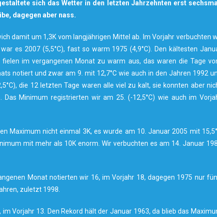
gestaltete sich das Wetter in den letzten Jahrzehnten erst sechsma
rübe, dagegen aber nass.
ch damit um 1,3K vom langjährigen Mittel ab. Im Vorjahr verbuchten w
war es 2007 (5,5°C), fast so warm 1975 (4,9°C). Den kältesten Janu
Tage fielen im vergangenen Monat zu warm aus, das waren die Tage v
ats notiert und zwar am 9. mit 12,7°C wie auch in den Jahren 1992 u
°C), die 12 letzten Tage waren alle viel zu kalt, sie konnten aber nic
n. Das Minimum registrierten wir am 25. (-12,5°C) wie auch im Vorja
ten Maximum nicht einmal 3K, es wurde am 10. Januar 2005 mit 15,5
Minimum mit mehr als 10K enorm. Wir verbuchten es am 14. Januar 19
gangenen Monat notierten wir 16, im Vorjahr 18, dagegen 1975 nur fün
ahren, zuletzt 1998.
, im Vorjahr 13. Den Rekord hält der Januar 1963, da blieb das Maxim