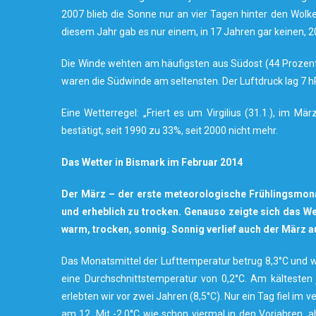
2007 blieb die Sonne nur an vier Tagen hinter den Wolke
diesem Jahr gab es nur einem, in 17 Jahren gar keinen, 
Die Winde wehten am häufigsten aus Südost (44 Prozent)
waren die Südwinde am seltensten. Der Luftdruck lag 7 h
Eine Wetterregel: „Friert es um Virgilius (31.1.), im M
bestätigt, seit 1990 zu 33%, seit 2000 nicht mehr.
Das Wetter in Bismark im Februar 2014
Der März – der erste meteorologische Frühlingsmona
und erheblich zu trocken. Genauso zeigte sich das We
warm, trocken, sonnig. Sonnig verlief auch der März au
Das Monatsmittel der Lufttemperatur betrug 8,3°C und wi
eine Durchschnittstemperatur von 0,2°C. Am kältesten
erlebten wir vor zwei Jahren (8,5°C). Nur ein Tag fiel i
am 12. Mit -2,0°C wie schon viermal in den Vorjahren,