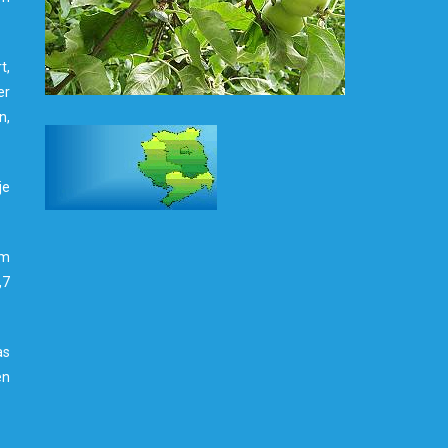
t,
er
n,
je
am
,7
as
en