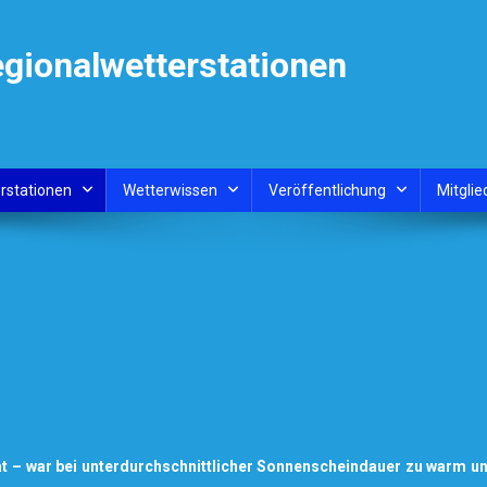
egionalwetterstationen
rstationen
Wetterwissen
Veröffentlichung
Mitglie
t – war bei unterdurchschnittlicher Sonnenscheindauer zu warm u