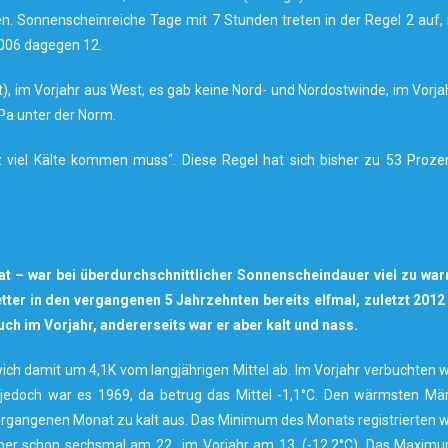
n. Sonnenscheinreiche Tage mit 7 Stunden treten in der Regel 2 auf, 
2006 dagegen 12.
, im Vorjahr aus West, es gab keine Nord- und Nordostwinde, im Vorja
Pa unter der Norm.
ärz viel Kälte kommen muss“. Diese Regel hat sich bisher zu 53 Proze
t – war bei überdurchschnittlicher Sonnenscheindauer viel zu wa
tter in den vergangenen 5 Jahrzehnten bereits elfmal, zuletzt 2012
ch im Vorjahr, andererseits war er aber kalt und nass.
ch damit um 4,1K vom langjährigen Mittel ab. Im Vorjahr verbuchten w
 jedoch war es 1969, da betrug das Mittel -1,1°C. Den wärmsten Mä
m vergangenen Monat zu kalt aus. Das Minimum des Monats registrierten w
 aber schon sechsmal am 22., im Vorjahr am 13. (-12,2°C). Das Maxim