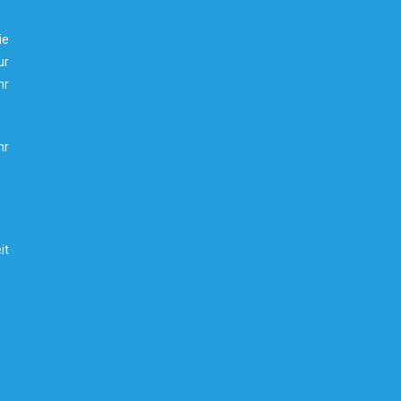
ie
ur
hr
hr
it