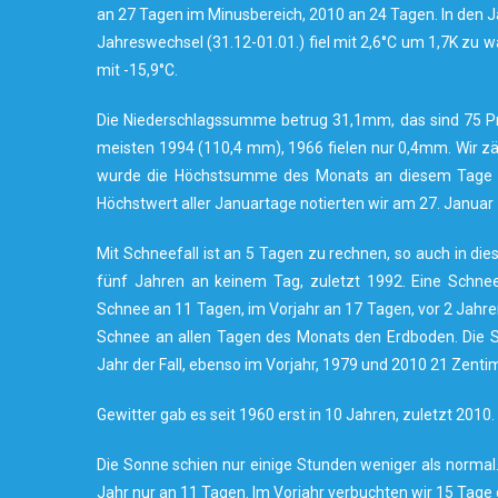
an 27 Tagen im Minusbereich, 2010 an 24 Tagen. In den J
Jahreswechsel (31.12-01.01.) fiel mit 2,6°C um 1,7K zu
mit -15,9°C.
Die Niederschlagssumme betrug 31,1mm, das sind 75 Pro
meisten 1994 (110,4 mm), 1966 fielen nur 0,4mm. Wir z
wurde die Höchstsumme des Monats an diesem Tage er
Höchstwert aller Januartage notierten wir am 27. Janua
Mit Schneefall ist an 5 Tagen zu rechnen, so auch in di
fünf Jahren an keinem Tag, zuletzt 1992. Eine Schn
Schnee an 11 Tagen, im Vorjahr an 17 Tagen, vor 2 Jahre
Schnee an allen Tagen des Monats den Erdboden. Die S
Jahr der Fall, ebenso im Vorjahr, 1979 und 2010 21 Zenti
Gewitter gab es seit 1960 erst in 10 Jahren, zuletzt 2010.
Die Sonne schien nur einige Stunden weniger als normal
Jahr nur an 11 Tagen. Im Vorjahr verbuchten wir 15 Tag