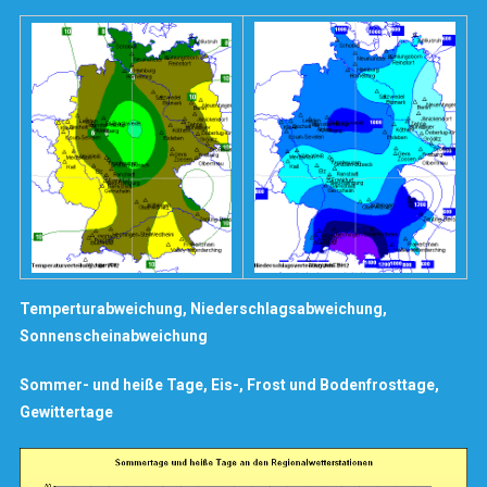
Temperturabweichung,
Niederschlagsabweichung,
Sonnenscheinabweichung
Sommer- und heiße Tage,
Eis-, Frost und Bodenfrosttage,
Gewittertage