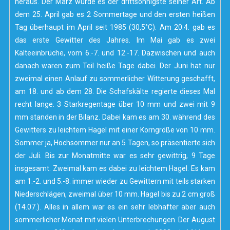
heraus. Der März wurde es der drittsonnigste seiner Art. Ab
dem 25. April gab es 2 Sommertage und den ersten heißen
Tag überhaupt im April seit 1985 (30,5°C). Am 20.4. gab es
das erste Gewitter des Jahres. Im Mai gab es zwei
Kälteeinbrüche, vom 6.-7. und 12.-17. Dazwischen und auch
danach waren zum Teil heiße Tage dabei. Der Juni hat nur
zweimal einen Anlauf zu sommerlicher Witterung geschafft,
am 18. und ab dem 28. Die Schafskälte regierte dieses Mal
recht lange. 3 Starkregentage über 10 mm und zwei mit 9
mm standen in der Bilanz. Dabei kam es am 30. während des
Gewitters zu leichtem Hagel mit einer Korngröße von 10 mm.
Sommer ja, Hochsommer nur an 5 Tagen, so präsentierte sich
der Juli. Bis zur Monatmitte war es sehr gewittrig, 9 Tage
insgesamt. Zweimal kam es dabei zu leichtem Hagel. Es kam
am 1.-2. und 5.-8. immer wieder zu Gewittern mit teils starken
Niederschlägen, zweimal über 10 mm. Hagel bis zu 2 cm groß
(14.07.). Alles in allem war es ein sehr lebhafter aber auch
sommerlicher Monat mit vielen Unterbrechungen. Der August