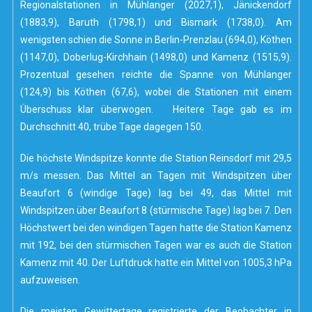
Regionalstationen in Mühlanger (2027,1), Jänickendorf
(1883,9), Baruth (1798,1) und Bismark (1738,0). Am
wenigsten schien die Sonne in Berlin-Prenzlau (694,0), Köthen
(1147,0), Doberlug-Kirchhain (1498,0) und Kamenz (1515,9).
Prozentual gesehen reichte die Spanne von Mühlanger
(124,9) bis Köthen (67,6), wobei die Stationen mit einem
Überschuss klar überwogen. Heitere Tage gab es im
Durchschnitt 40, trübe Tage dagegen 150.
Die höchste Windspitze konnte die Station Reinsdorf mit 29,5
m/s messen. Das Mittel an Tagen mit Windspitzen über
Beaufort 6 (windige Tage) lag bei 49, das Mittel mit
Windspitzen über Beaufort 8 (stürmische Tage) lag bei 7. Den
Höchstwert bei den windigen Tagen hatte die Station Kamenz
mit 192, bei den stürmischen Tagen war es auch die Station
Kamenz mit 40. Der Luftdruck hatte ein Mittel von 1005,3 hPa
aufzuweisen.
Die meisten Gewittertage registrierte der Beobachter in