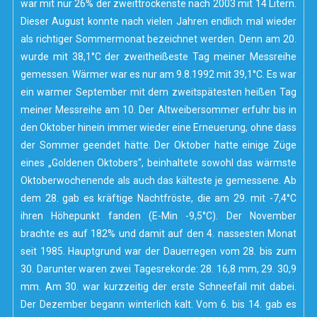
war mit nur 26% der zweittrockenste nach 2003 mit 14 Litern.
Dieser August konnte nach vielen Jahren endlich mal wieder
als richtiger Sommermonat bezeichnet werden. Denn am 20.
wurde mit 38,1°C der zweitheißeste Tag meiner Messreihe
gemessen. Wärmer war es nur am 9.8.1992 mit 39,1°C. Es war
ein warmer September mit dem zweitspätesten heißen Tag
meiner Messreihe am 10. Der Altweibersommer erfuhr bis in
den Oktober hinein immer wieder eine Erneuerung, ohne dass
der Sommer geendet hätte. Der Oktober hatte einige Züge
eines „Goldenen Oktobers“, beinhaltete sowohl das wärmste
Oktoberwochenende als auch das kälteste je gemessene. Ab
dem 28. gab es kräftige Nachtfröste, die am 29. mit -7,4°C
ihren Höhepunkt fanden (E-Min -9,5°C). Der November
brachte es auf 182% und damit auf den 4. nassesten Monat
seit 1985. Hauptgrund war der Dauerregen vom 28. bis zum
30. Darunter waren zwei Tagesrekorde: 28. 16,8 mm, 29. 30,9
mm. Am 30. war kurzzeitig der erste Schneefall mit dabei.
Der Dezember begann winterlich kalt. Vom 6. bis 14. gab es