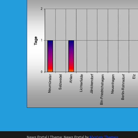
News Portal
|
Theme: News Portal by
Mystery Themes
.