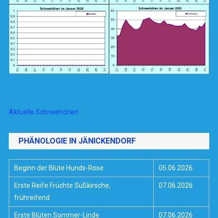
Aktuelle Schneehöhen
PHÄNOLOGIE IN JÄNICKENDORF
Beginn der Blüte Hunds-Rose
05.06.2026
Erste Reife Früchte Süßkirsche,
07.06.2026
frühreifend
Erste Blüten Sommer-Linde
07.06.2026