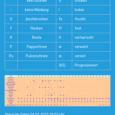
.
kein Schnee
tr
trocken
–
keine Meldung
l
locker
D
durchbrochen
fe
feucht
F
Flecken
ff
fest
R
Reste
H
verharrscht
P
Pappschnee
w
verweht
Pu
Pulverschnee
ei
vereist
(65)
Prognosewert
Stand der Daten 04.02.2025 18:55 Uhr