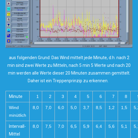
aus folgenden Grund: Das Wind mittelt jede Minute, d.h. nach 2
min sind zwei Werte zu Mitteln, nach 5 min 5 Werte und nach 20
min werden alle Werte dieser 20 Minuten zusammen gemittelt.
Daher ist ein Treppenprinzip zu erkennen.
Minute
1
2
3
4
5
6
7
8
Wind
8,0
7,0
6,0
5,0
3,7
8,5
1,2
1,5
5,
minütlich
Intervall-
8,0
7,5
7,0
6,5
5,9
6,4
5,6
5,1
5,
Mittel