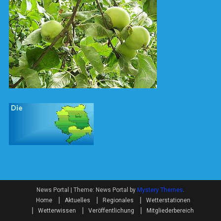
News Portal
|
Theme: News Portal by
Mystery Themes
.
Home
Aktuelles
Regionales
Wetterstationen
Wetterwissen
Veröffentlichung
Mitgliederbereich