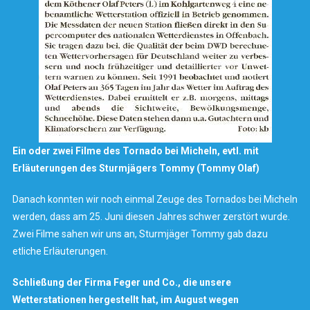
Ein oder zwei Filme des Tornado bei Micheln, evtl. mit
Erläuterungen des Sturmjägers Tommy (Tommy Olaf)
Danach konnten wir noch einmal Zeuge des Tornados bei Micheln
werden, dass am 25. Juni diesen Jahres schwer zerstört wurde.
Zwei Filme sahen wir uns an, Sturmjäger Tommy gab dazu
etliche Erläuterungen.
Schließung der Firma Feger und Co., die unsere
Wetterstationen hergestellt hat, im August wegen