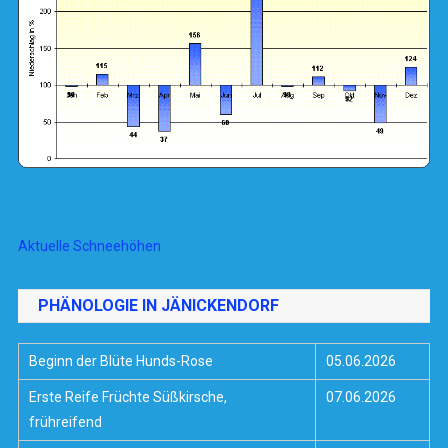
Aktuelle Schneehöhen
PHÄNOLOGIE IN JÄNICKENDORF
Beginn der Blüte Hunds-Rose
05.06.2026
Erste Reife Früchte Süßkirsche,
07.06.2026
frühreifend