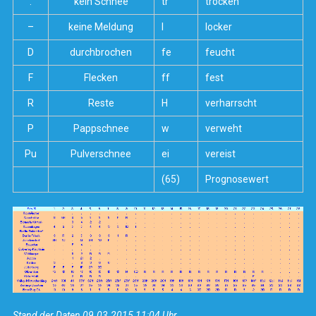
.
kein Schnee
tr
trocken
–
keine Meldung
l
locker
D
durchbrochen
fe
feucht
F
Flecken
ff
fest
R
Reste
H
verharrscht
P
Pappschnee
w
verweht
Pu
Pulverschnee
ei
vereist
(65)
Prognosewert
Stand der Daten 09.03.2015 11:04 Uhr