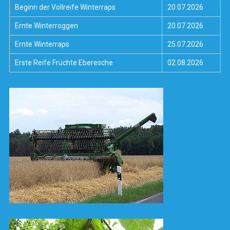
Beginn der Vollreife Winterraps
20.07.2026
Ernte Winterroggen
20.07.2026
Ernte Winterraps
25.07.2026
Erste Reife Früchte Eberesche
02.08.2026