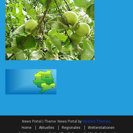
News Portal
|
Theme: News Portal by
Mystery Themes
.
Home
Aktuelles
Regionales
Wetterstationen