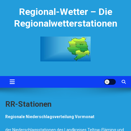
Skip
Regional-Wetter – Die
to
content
Regionalwetterstationen
RR-Stationen
Regionale Niederschlagsverteilung Vormonat
der Niederschlagsstationen des Landkreises Teltow-Fläming und