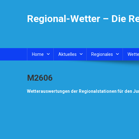
Skip
to
Regional-Wetter – Die R
content
Home
Aktuelles
Regionales
Wette
M2606
Wetterauswertungen der Regionalstationen für den Ju