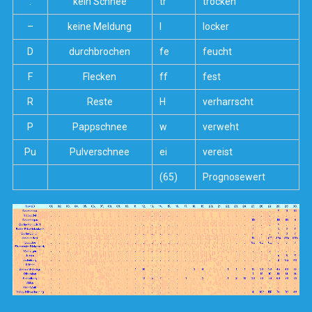
.
kein Schnee
tr
trocken
–
keine Meldung
l
locker
D
durchbrochen
fe
feucht
F
Flecken
ff
fest
R
Reste
H
verharrscht
P
Pappschnee
w
verweht
Pu
Pulverschnee
ei
vereist
(65)
Prognosewert