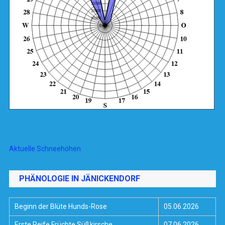
Aktuelle Schneehöhen
PHÄNOLOGIE IN JÄNICKENDORF
Beginn der Blüte Hunds-Rose
05.06.2026
Erste Reife Früchte Süßkirsche,
07.06.2026