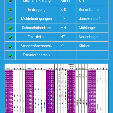
Zeichenerklärung
Kürzel
Ort
Eintragung
B-D
Berlin-Dahlem
Meldebedingungen
JD
Jänickendorf
Schneehöhenlinks
MH
Mühlanger
Frosttiefen
NE
Neuenhagen
Schneehöhenarchiv
Kt
Köthen
Frosttiefenarchiv