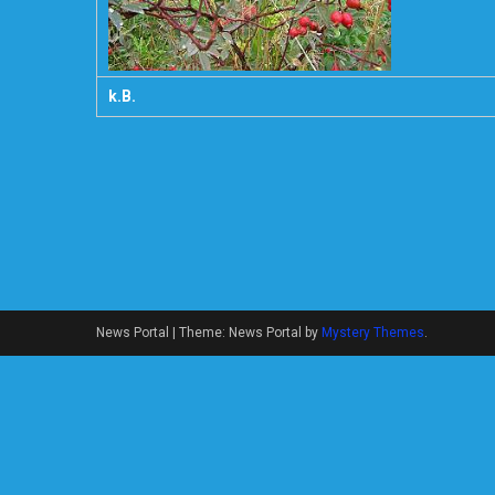
k.B.
News Portal
|
Theme: News Portal by
Mystery Themes
.