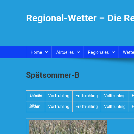
Skip
to
Regional-Wetter – Die R
content
Home
Aktuelles
Regionales
Wette
Spätsommer-B
Tabelle
Vorfrühling
Erstfrühling
Vollfrühling
Bilder
Vorfrühling
Erstfrühling
Vollfrühling