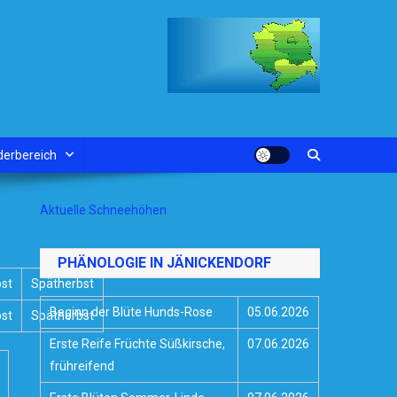
derbereich
Aktuelle Schneehöhen
PHÄNOLOGIE IN JÄNICKENDORF
bst
Spätherbst
Beginn der Blüte Hunds-Rose
05.06.2026
bst
Spätherbst
Erste Reife Früchte Süßkirsche,
07.06.2026
frühreifend