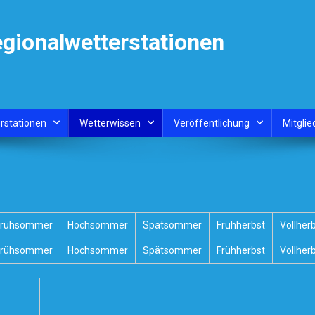
egionalwetterstationen
rstationen
Wetterwissen
Veröffentlichung
Mitglie
Frühsommer
Hochsommer
Spätsommer
Frühherbst
Vollher
Frühsommer
Hochsommer
Spätsommer
Frühherbst
Vollher