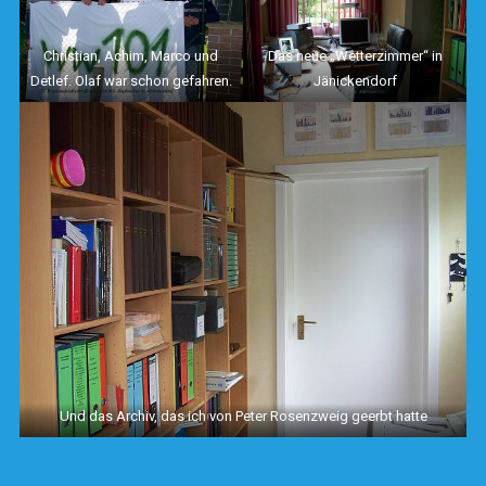
Christian, Achim, Marco und
Das neue „Wetterzimmer“ in
Detlef. Olaf war schon gefahren.
Jänickendorf
Und das Archiv, das ich von Peter Rosenzweig geerbt hatte