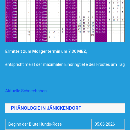
Ermittelt zum Morgentermin um 7.30 MEZ,
entspricht meist der maximalen Eindringtiefe des Frostes am Tag
Aktuelle Schneehöhen
PHÄNOLOGIE IN JÄNICKENDORF
Beginn der Blüte Hunds-Rose
05.06.2026