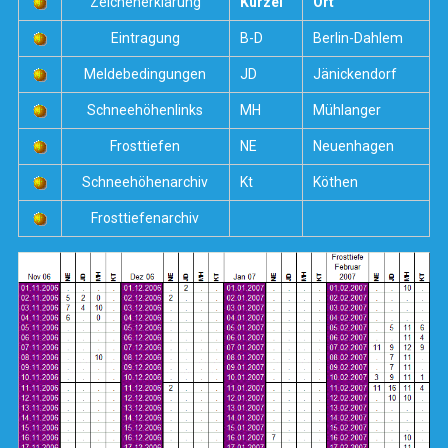
Zeichenerklärung
Kürzel
Ort
Eintragung
B-D
Berlin-Dahlem
Meldebedingungen
JD
Jänickendorf
Schneehöhenlinks
MH
Mühlanger
Frosttiefen
NE
Neuenhagen
Schneehöhenarchiv
Kt
Köthen
Frosttiefenarchiv