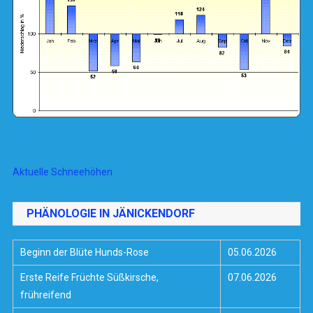
Aktuelle Schneehöhen
PHÄNOLOGIE IN JÄNICKENDORF
Beginn der Blüte Hunds-Rose
05.06.2026
Erste Reife Früchte Süßkirsche,
07.06.2026
frühreifend