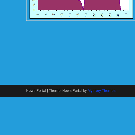
News Portal
|
Theme: News Portal by
Mystery Themes
.