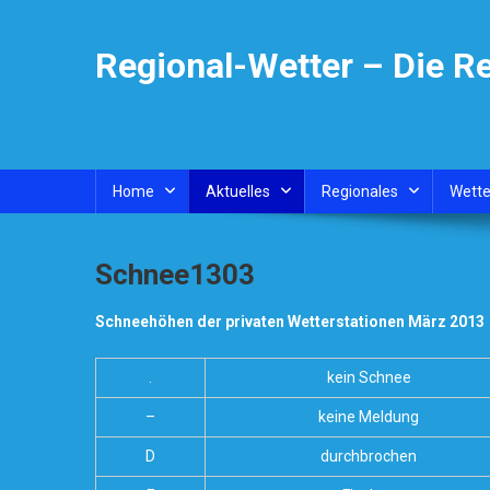
Skip
to
Regional-Wetter – Die R
content
Home
Aktuelles
Regionales
Wette
Schnee1303
Schneehöhen der privaten Wetterstationen März 2013
.
kein Schnee
–
keine Meldung
D
durchbrochen