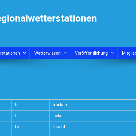
egionalwetterstationen
rstationen
Wetterwissen
Veröffentlichung
Mitglie
tr
trocken
l
locker
fe
feucht