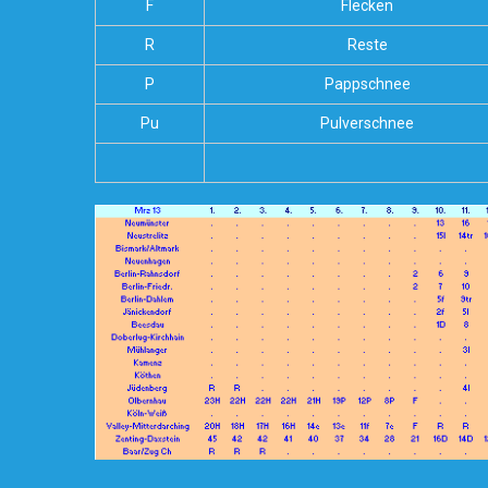
F
Flecken
R
Reste
P
Pappschnee
Pu
Pulverschnee