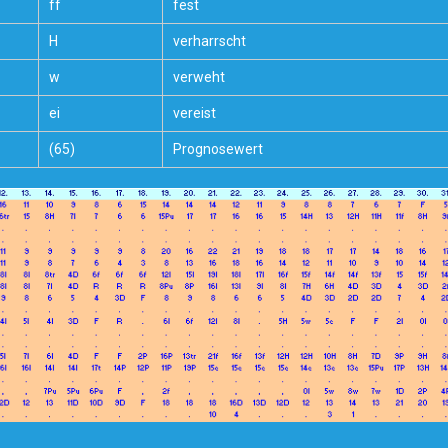
ff
fest
H
verharrscht
w
verweht
ei
vereist
(65)
Prognosewert