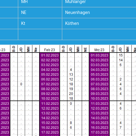
MH
Mühlanger
NE
Neuenhagen
Kt
Köthen