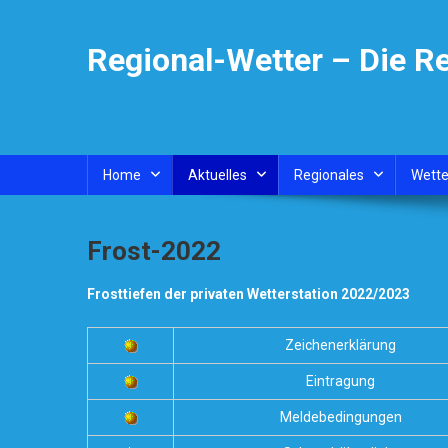
Skip
to
Regional-Wetter – Die R
content
Home
Aktuelles
Regionales
Wette
Frost-2022
Frosttiefen der privaten Wetterstation 2022/2023
Zeichenerklärung
Eintragung
Meldebedingungen