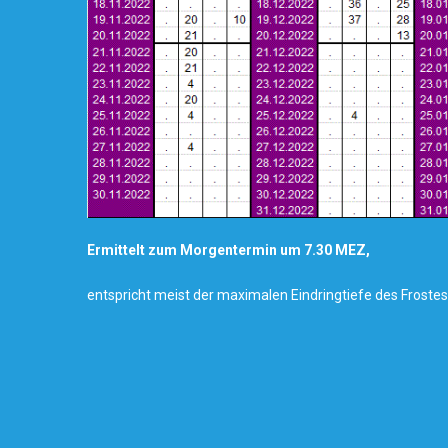
Ermittelt zum Morgentermin um 7.30 MEZ,
entspricht meist der maximalen Eindringtiefe des Froste