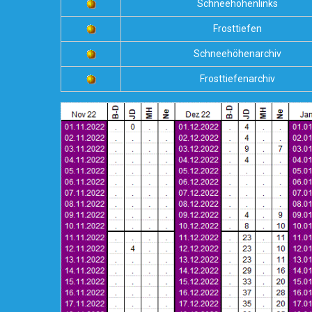
Schneehöhenlinks
Frosttiefen
Schneehöhenarchiv
Frosttiefenarchiv