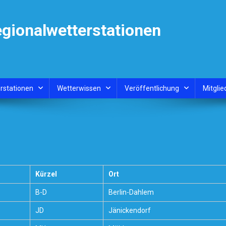
egionalwetterstationen
rstationen
Wetterwissen
Veröffentlichung
Mitglie
Kürzel
Ort
B-D
Berlin-Dahlem
JD
Jänickendorf