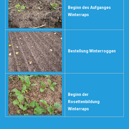
Beginn des Aufganges
Winterraps
Bestellung Winterroggen
Beginn der
Rosettenbildung
Winterraps