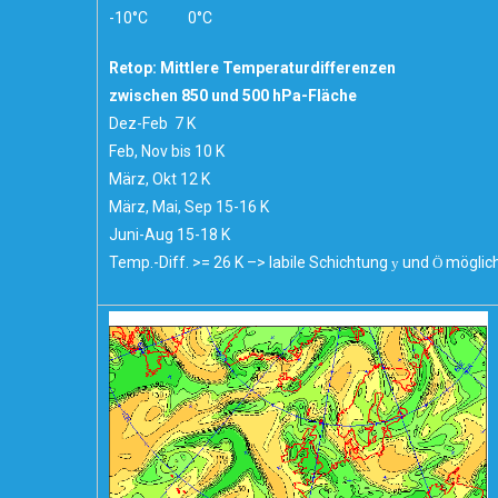
-10°C 0°C
Retop: Mittlere Temperaturdifferenzen
zwischen 850 und 500 hPa-Fläche
Dez-Feb 7 K
Feb, Nov bis 10 K
März, Okt 12 K
März, Mai, Sep 15-16 K
Juni-Aug 15-18 K
Temp.-Diff. >= 26 K –> labile Schichtung
und
möglic
y
Ö