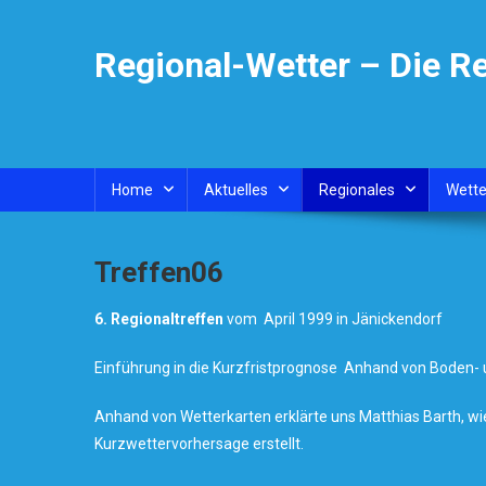
Skip
to
Regional-Wetter – Die R
content
Home
Aktuelles
Regionales
Wette
Treffen06
6. Regionaltreffen
vom April 1999 in Jänickendorf
Einführung in die Kurzfristprognose Anhand von Boden-
Anhand von Wetterkarten erklärte uns Matthias Barth, 
Kurzwettervorhersage erstellt.