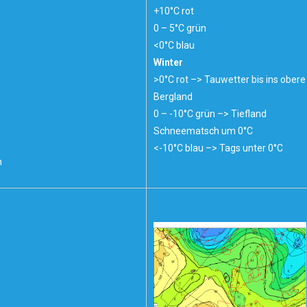
+10°C rot
0 – 5°C grün
<0°C blau
Winter
>0°C rot –> Tauwetter bis ins obere
Bergland
0 – -10°C grün –> Tiefland
Schneematsch um 0°C
<-10°C blau –> Tags unter 0°C
h